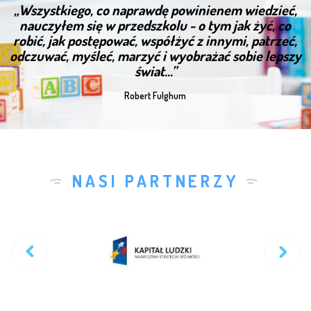
„Wszystkiego, co naprawdę powinienem wiedzieć,
nauczyłem się w przedszkolu - o tym jak żyć, co
robić, jak postępować, współżyć z innymi, patrzeć,
odczuwać, myśleć, marzyć i wyobrażać sobie lepszy
świat...”
Robert Fulghum
NASI PARTNERZY