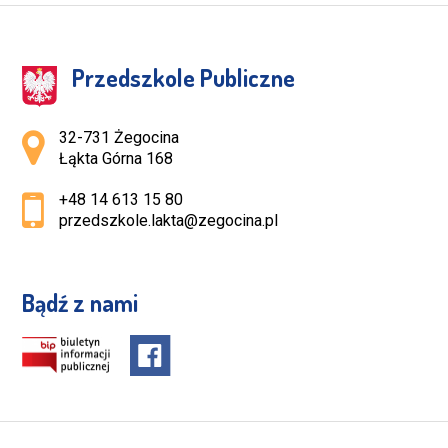
Przedszkole Publiczne
Adres pocztowy:
32-731 Żegocina
Łąkta Górna 168
+48 14 613 15 80
przedszkole.lakta@zegocina.pl
Bądź z nami