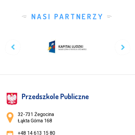
NASI PARTNERZY
Przedszkole Publiczne
Adres pocztowy:
32-731 Żegocina
Łąkta Górna 168
+48 14 613 15 80