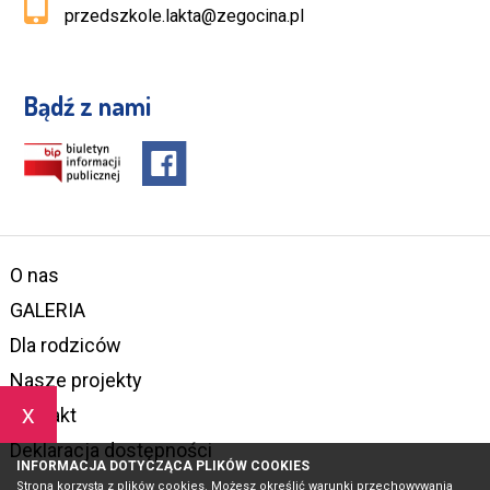
przedszkole.lakta@zegocina.pl
Bądź z nami
O nas
GALERIA
Dla rodziców
Nasze projekty
x
Kontakt
Deklaracja dostępności
INFORMACJA DOTYCZĄCA PLIKÓW COOKIES
Strona korzysta z plików cookies. Możesz określić warunki przechowywania