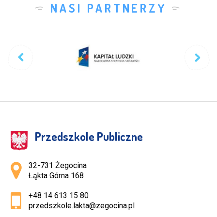
NASI PARTNERZY
Przedszkole Publiczne
Adres pocztowy:
32-731 Żegocina
Łąkta Górna 168
+48 14 613 15 80
przedszkole.lakta@zegocina.pl