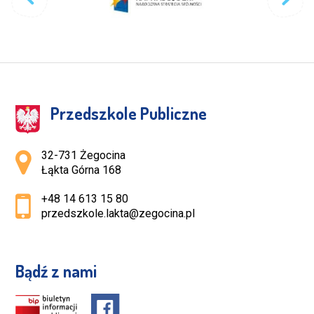
Przedszkole Publiczne
Adres pocztowy:
32-731 Żegocina
Łąkta Górna 168
+48 14 613 15 80
przedszkole.lakta@zegocina.pl
Bądź z nami