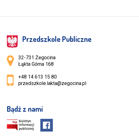
Przedszkole Publiczne
Adres pocztowy:
32-731 Żegocina
Łąkta Górna 168
+48 14 613 15 80
przedszkole.lakta@zegocina.pl
Bądź z nami