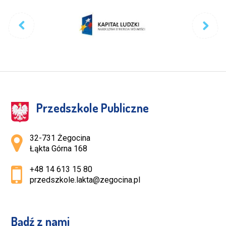
Przedszkole Publiczne
Adres pocztowy:
32-731 Żegocina
Łąkta Górna 168
+48 14 613 15 80
przedszkole.lakta@zegocina.pl
Bądź z nami