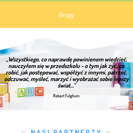
Grupy
„Wszystkiego, co naprawdę powinienem wiedzieć,
nauczyłem się w przedszkolu - o tym jak żyć, co
robić, jak postępować, współżyć z innymi, patrzeć,
odczuwać, myśleć, marzyć i wyobrażać sobie lepszy
świat...”
Robert Fulghum
NASI PARTNERZY