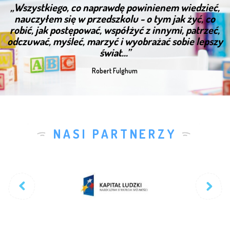
„Wszystkiego, co naprawdę powinienem wiedzieć,
nauczyłem się w przedszkolu - o tym jak żyć, co
robić, jak postępować, współżyć z innymi, patrzeć,
odczuwać, myśleć, marzyć i wyobrażać sobie lepszy
świat...”
Robert Fulghum
NASI PARTNERZY