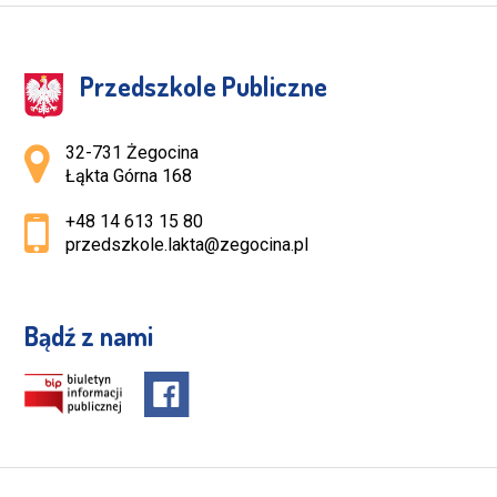
Przedszkole Publiczne
Adres pocztowy:
32-731 Żegocina
Łąkta Górna 168
+48 14 613 15 80
przedszkole.lakta@zegocina.pl
Bądź z nami