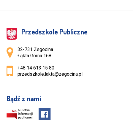
Przedszkole Publiczne
Adres pocztowy:
32-731 Żegocina
Łąkta Górna 168
+48 14 613 15 80
przedszkole.lakta@zegocina.pl
Bądź z nami