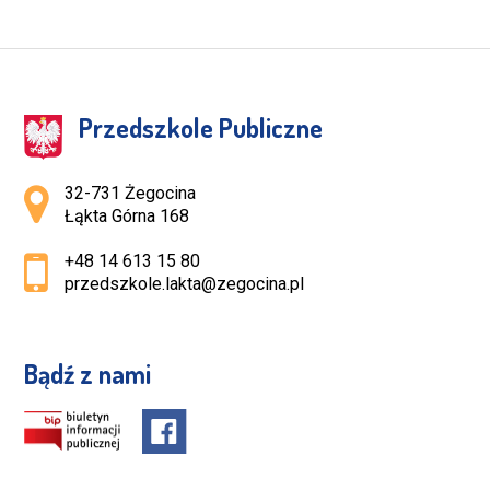
Przedszkole Publiczne
Adres pocztowy:
32-731 Żegocina
Łąkta Górna 168
+48 14 613 15 80
przedszkole.lakta@zegocina.pl
Bądź z nami