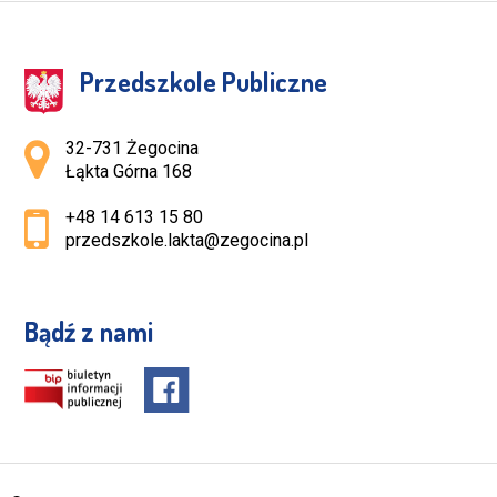
Przedszkole Publiczne
Adres pocztowy:
32-731 Żegocina
Łąkta Górna 168
+48 14 613 15 80
przedszkole.lakta@zegocina.pl
Bądź z nami