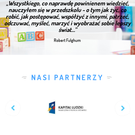
„Wszystkiego, co naprawdę powinienem wiedzieć,
nauczyłem się w przedszkolu - o tym jak żyć, co
robić, jak postępować, współżyć z innymi, patrzeć,
odczuwać, myśleć, marzyć i wyobrażać sobie lepszy
świat...”
Robert Fulghum
NASI PARTNERZY