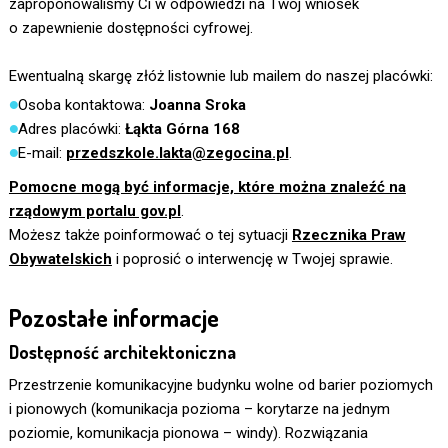
zaproponowaliśmy Ci w odpowiedzi na Twój wniosek
o zapewnienie dostępności cyfrowej.
Ewentualną skargę złóż listownie lub mailem do naszej placówki:
Osoba kontaktowa:
Joanna Sroka
Adres placówki:
Łąkta Górna 168
E-mail:
przedszkole.lakta@zegocina.pl
.
Pomocne mogą być informacje, które można znaleźć na
rządowym portalu gov.pl
.
Możesz także poinformować o tej sytuacji
Rzecznika Praw
Obywatelskich
i poprosić o interwencję w Twojej sprawie.
Pozostałe informacje
Dostępność architektoniczna
Przestrzenie komunikacyjne budynku wolne od barier poziomych
i pionowych (komunikacja pozioma – korytarze na jednym
poziomie, komunikacja pionowa – windy). Rozwiązania