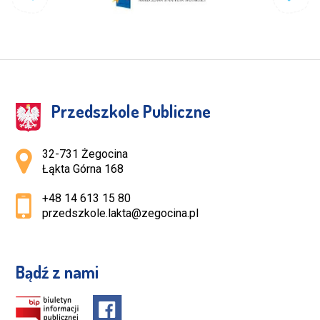
Przedszkole Publiczne
Adres pocztowy:
32-731 Żegocina
Łąkta Górna 168
+48 14 613 15 80
przedszkole.lakta@zegocina.pl
Bądź z nami