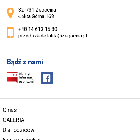
Adres pocztowy:
32-731 Żegocina
Łąkta Górna 168
+48 14 613 15 80
przedszkole.lakta@zegocina.pl
Bądź z nami
O nas
GALERIA
Dla rodziców
Nasze projekty