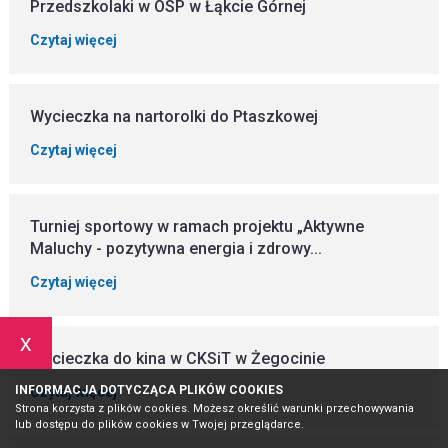
Przedszkolaki w OSP w Łąkcie Górnej
Czytaj więcej
Wycieczka na nartorolki do Ptaszkowej
Czytaj więcej
Turniej sportowy w ramach projektu „Aktywne
Maluchy - pozytywna energia i zdrowy...
Czytaj więcej
x
Wycieczka do kina w CKSiT w Żegocinie
INFORMACJA DOTYCZĄCA PLIKÓW COOKIES
Czytaj więcej
Strona korzysta z plików cookies. Możesz określić warunki przechowywania
lub dostępu do plików cookies w Twojej przeglądarce.